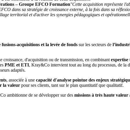
 opérations – Groupe EFCO Formation
"Cette acquisition représente l'a
 dans sa stratégie de croissance externe, à la fois dans sa réflexion
age territorial et d'activer les synergies pédagogiques et opérationnell
 fusions-acquisitions et la levée de fonds
sur les secteurs de
l’industr
 de croissance, d'acquisition ou de transmission, en combinant
expertise 
des
PME et ETI
, Kray&Co intervient tout au long du processus, de la déf
sseurs adaptés.
ents
, associée à une
capacité d'analyse pointue des enjeux stratégiqu
r la valeur
pour ses clients, tant sur le plan quantitatif que qualitatif.
Co ambitionne de se développer sur des
missions à très haute valeur