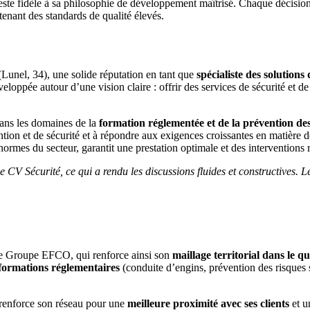
ste fidèle à sa philosophie de développement maîtrisé. Chaque décision 
tenant des standards de qualité élevés.
(Lunel, 34), une solide réputation en tant que
spécialiste des solutions 
éveloppée autour d’une vision claire : offrir des services de sécurité et 
ans les domaines de la
formation réglementée et de la prévention des
ntion et de sécurité et à répondre aux exigences croissantes en matière 
rmes du secteur, garantit une prestation optimale et des interventions r
 CV Sécurité, ce qui a rendu les discussions fluides et constructives. 
e Groupe EFCO, qui renforce ainsi son
maillage territorial dans le q
formations réglementaires
(conduite d’engins, prévention des risques s
renforce son réseau pour une
meilleure proximité avec ses clients
et u