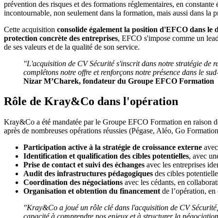
prévention des risques et des formations réglementaires, en constante
incontournable, non seulement dans la formation, mais aussi dans la p
Cette acquisition
consolide également la position d'EFCO dans le d
protection concrète des entreprises
, EFCO s'impose comme un leader
de ses valeurs et de la qualité de son service.
"L'acquisition de CV Sécurité s'inscrit dans notre stratégie de r
complétons notre offre et renforçons notre présence dans le sud
Nizar M’Charek, fondateur du Groupe EFCO Formation
Rôle de Kray&Co dans l'opération
Kray&Co a été mandatée par le Groupe EFCO Formation en raison 
après de nombreuses opérations réussies (Pégase, Aléo, Go Formations
Participation active à la stratégie de croissance externe
avec
Identification et qualification des cibles potentielles
, avec un
Prise de contact et suivi des échanges
avec les entreprises iden
Audit des infrastructures pédagogiques
des cibles potentielle
Coordination des négociations
avec les cédants, en collaborati
Organisation et obtention du financement
de l’opération, en 
"Kray&Co a joué un rôle clé dans l'acquisition de CV Sécurité
capacité à comprendre nos enjeux et à structurer la négociation a