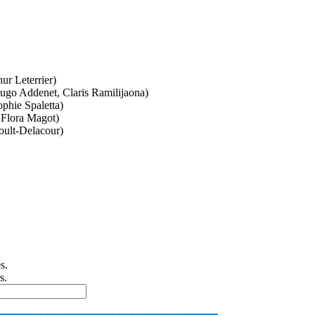
r Leterrier)
o Addenet, Claris Ramilijaona)
ophie Spaletta)
 Flora Magot)
oult-Delacour)
s.
s.