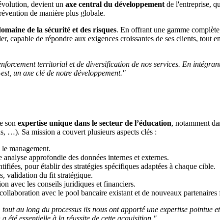
 évolution, devient un
axe central du développement
de l'entreprise, 
révention de manière plus globale.
omaine de la sécurité et des risques
. En offrant une gamme complète
, capable de répondre aux exigences croissantes de ses clients, tout e
enforcement territorial et de diversification de nos services. En intégran
-est, un axe clé de notre développement."
de son
expertise unique dans le secteur de l’éducation
, notamment da
, …). Sa mission a couvert plusieurs aspects clés :
 le management.
e analyse approfondie des données internes et externes.
tifiées, pour établir des stratégies spécifiques adaptées à chaque cible.
s, validation du fit stratégique.
on avec les conseils juridiques et financiers.
collaboration avec le pool bancaire existant et de nouveaux partenaires 
, tout au long du processus ils nous ont apporté une expertise pointue
 été essentielle à la réussite de cette acquisition."