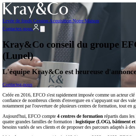
Levée de fonds
Cession
Acquisition
Notre Maison
Contactez-nous
Kray&Co conseil du groupe EFC
(Lunel)
L'équipe Kray&Co est heureuse d'annonce
Contactez-nous
Créée en 2016, EFCO s'est rapidement imposée comme un acteur clé dans
confiance de nombreux clients d'envergure en s’appuyant sur des vale
notamment par l'ouverture de plusieurs centres de formation, tout en ga
Aujourd'hui, EFCO compte
4 centres de formation
répartis dans le
quatre grandes familles de formation :
logistique (LOG), bâtiment et 
besoins variés de ses clients et de proposer des parcours adaptés à des