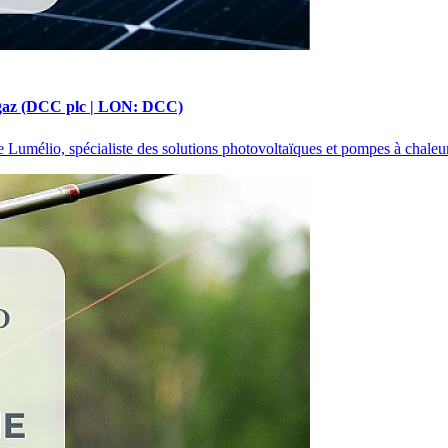
gaz (DCC plc | LON: DCC)
 Lumélio, spécialiste des solutions photovoltaïques et pompes à chaleu