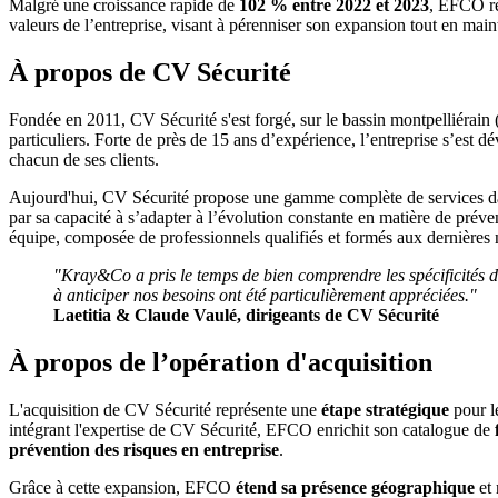
Malgré une croissance rapide de
102 % entre 2022 et 2023
, EFCO re
valeurs de l’entreprise, visant à pérenniser son expansion tout en main
À propos de CV Sécurité
Fondée en 2011, CV Sécurité s'est forgé, sur le bassin montpelliérain 
particuliers. Forte de près de 15 ans d’expérience, l’entreprise s’est d
chacun de ses clients.
Aujourd'hui, CV Sécurité propose une gamme complète de services d
par sa capacité à s’adapter à l’évolution constante en matière de préve
équipe, composée de professionnels qualifiés et formés aux dernières no
"Kray&Co a pris le temps de bien comprendre les spécificités de
à anticiper nos besoins ont été particulièrement appréciées."
Laetitia & Claude Vaulé, dirigeants de CV Sécurité
À propos de l’opération d'acquisition
L'acquisition de CV Sécurité représente une
étape stratégique
pour l
intégrant l'expertise de CV Sécurité, EFCO enrichit son catalogue de
prévention des risques en entreprise
.
Grâce à cette expansion, EFCO
étend sa présence géographique
et 