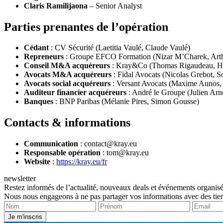
Claris Ramilijaona
– Senior Analyst
Parties prenantes de l’opération
Cédant
: CV Sécurité (Laetitia Vaulé, Claude Vaulé)
Repreneurs
: Groupe EFCO Formation (Nizar M’Charek, Arthu
Conseil M&A acquéreurs
: Kray&Co (Thomas Rigaudeau, Hug
Avocats M&A acquéreurs
: Fidal Avocats (Nicolas Grebot, S
Avocats social acquéreurs
: Versant Avocats (Maxime Aunos,
Auditeur financier acquéreurs
: André le Groupe (Julien Arn
Banques
: BNP Paribas (Mélanie Pires, Simon Gousse)
Contacts & informations
Communication
:
contact@kray.eu
Responsable opération
:
tom@kray.eu
Website
:
https://kray.eu/fr
newsletter
Restez informés de l’actualité, nouveaux deals et événements organisé
Nous nous engageons à ne pas partager vos informations avec des tier
Je m'inscris