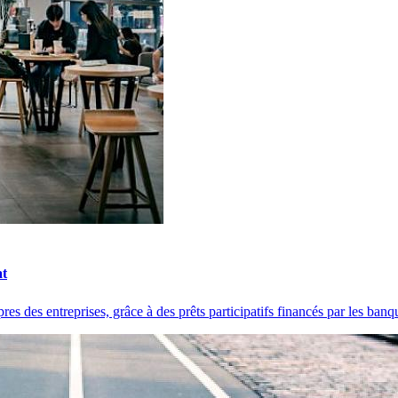
at
s des entreprises, grâce à des prêts participatifs financés par les banqu