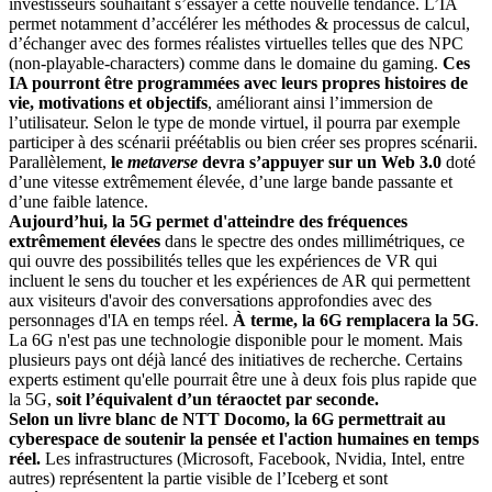
investisseurs souhaitant s’essayer à cette nouvelle tendance. L’IA
permet notamment d’accélérer les méthodes & processus de calcul,
d’échanger avec des formes réalistes virtuelles telles que des NPC
(non-playable-characters) comme dans le domaine du gaming.
Ces
IA pourront être programmées avec leurs propres histoires de
vie, motivations et objectifs
, améliorant ainsi l’immersion de
l’utilisateur. Selon le type de monde virtuel, il pourra par exemple
participer à des scénarii préétablis ou bien créer ses propres scénarii.
Parallèlement,
le
metaverse
devra s’appuyer sur un Web 3.0
doté
d’une vitesse extrêmement élevée, d’une large bande passante et
d’une faible latence.
Aujourd’hui, la 5G permet d'atteindre des fréquences
extrêmement élevées
dans le spectre des ondes millimétriques, ce
qui ouvre des possibilités telles que les expériences de VR qui
incluent le sens du toucher et les expériences de AR qui permettent
aux visiteurs d'avoir des conversations approfondies avec des
personnages d'IA en temps réel.
À terme, la 6G remplacera la 5G
.
La 6G n'est pas une technologie disponible pour le moment. Mais
plusieurs pays ont déjà lancé des initiatives de recherche. Certains
experts estiment qu'elle pourrait être une à deux fois plus rapide que
la 5G,
soit l’équivalent d’un téraoctet par seconde.
Selon un livre blanc de NTT Docomo, la 6G permettrait au
cyberespace de soutenir la pensée et l'action humaines en temps
réel.
Les infrastructures (Microsoft, Facebook, Nvidia, Intel, entre
autres) représentent la partie visible de l’Iceberg et sont