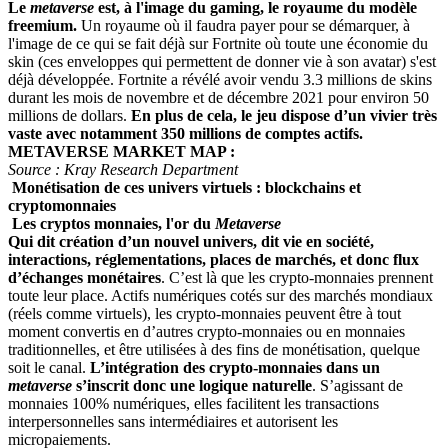
Le
metaverse
est, à l'image du gaming, le royaume du modèle
freemium.
Un royaume où il faudra payer pour se démarquer, à
l'image de ce qui se fait déjà sur Fortnite où toute une économie du
skin (ces enveloppes qui permettent de donner vie à son avatar) s'est
déjà développée. Fortnite a révélé avoir vendu 3.3 millions de skins
durant les mois de novembre et de décembre 2021 pour environ 50
millions de dollars.
En plus de cela, le jeu dispose d’un vivier très
vaste avec notamment 350 millions de comptes actifs.
METAVERSE MARKET MAP :
Source : Kray Research Department
Monétisation de ces univers virtuels : blockchains et
cryptomonnaies
Les cryptos monnaies, l'or du
Metaverse
Qui dit création d’un nouvel univers, dit vie en société,
interactions, réglementations, places de marchés, et donc flux
d’échanges monétaires
. C’est là que les crypto-monnaies prennent
toute leur place. Actifs numériques cotés sur des marchés mondiaux
(réels comme virtuels), les crypto-monnaies peuvent être à tout
moment convertis en d’autres crypto-monnaies ou en monnaies
traditionnelles, et être utilisées à des fins de monétisation, quelque
soit le canal.
L’intégration des crypto-monnaies dans un
metaverse
s’inscrit donc une logique naturelle
. S’agissant de
monnaies 100% numériques, elles facilitent les transactions
interpersonnelles sans intermédiaires et autorisent les
micropaiements.