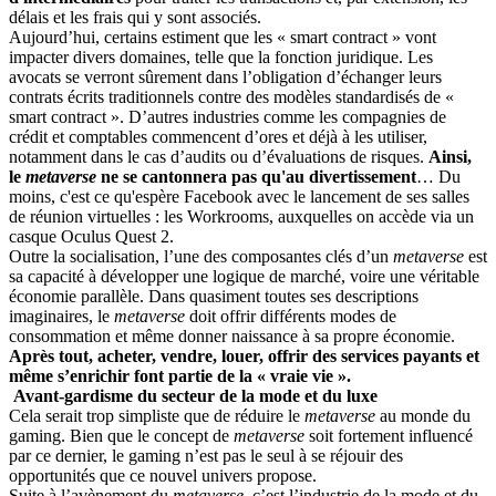
délais et les frais qui y sont associés.
Aujourd’hui, certains estiment que les « smart contract » vont
impacter divers domaines, telle que la fonction juridique. Les
avocats se verront sûrement dans l’obligation d’échanger leurs
contrats écrits traditionnels contre des modèles standardisés de «
smart contract ». D’autres industries comme les compagnies de
crédit et comptables commencent d’ores et déjà à les utiliser,
notamment dans le cas d’audits ou d’évaluations de risques.
Ainsi,
le
metaverse
ne se cantonnera pas qu'au divertissement
… Du
moins, c'est ce qu'espère Facebook avec le lancement de ses salles
de réunion virtuelles : les Workrooms, auxquelles on accède via un
casque Oculus Quest 2.
Outre la socialisation, l’une des composantes clés d’un
metaverse
est
sa capacité à développer une logique de marché, voire une véritable
économie parallèle. Dans quasiment toutes ses descriptions
imaginaires, le
metaverse
doit offrir différents modes de
consommation et même donner naissance à sa propre économie.
Après tout, acheter, vendre, louer, offrir des services payants et
même s’enrichir font partie de la « vraie vie ».
Avant-gardisme du secteur de la mode et du luxe
Cela serait trop simpliste que de réduire le
metaverse
au monde du
gaming. Bien que le concept de
metaverse
soit fortement influencé
par ce dernier, le gaming n’est pas le seul à se réjouir des
opportunités que ce nouvel univers propose.
Suite à l’avènement du
metaverse
, c’est l’industrie de la mode et du