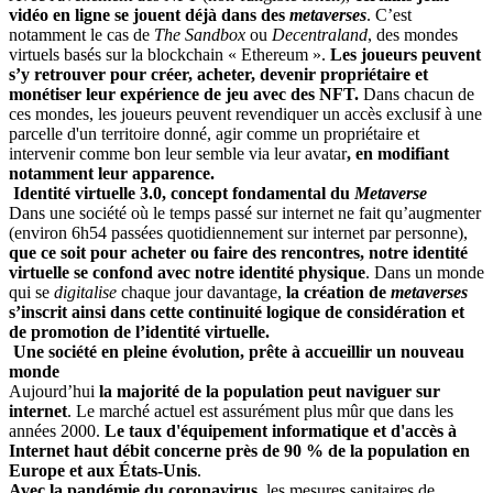
vidéo en ligne se jouent déjà dans des
metaverses
. C’est
notamment le cas de
The Sandbox
ou
Decentraland
, des mondes
virtuels basés sur la blockchain « Ethereum ».
Les joueurs peuvent
s’y retrouver pour créer, acheter, devenir propriétaire et
monétiser leur expérience de jeu avec des NFT.
Dans chacun de
ces mondes, les joueurs peuvent revendiquer un accès exclusif à une
parcelle d'un territoire donné, agir comme un propriétaire et
intervenir comme bon leur semble via leur avatar
, en modifiant
notamment leur apparence.
Identité virtuelle 3.0, concept fondamental du
Metaverse
Dans une société où le temps passé sur internet ne fait qu’augmenter
(environ 6h54 passées quotidiennement sur internet par personne),
que ce soit pour acheter ou faire des rencontres, notre identité
virtuelle se confond avec notre identité physique
. Dans un monde
qui se
digitalise
chaque jour davantage,
la création de
metaverses
s’inscrit ainsi dans cette continuité logique de considération et
de promotion de l’identité virtuelle.
Une société en pleine évolution, prête à accueillir un nouveau
monde
Aujourd’hui
la majorité de la population peut naviguer sur
internet
. Le marché actuel est assurément plus mûr que dans les
années 2000.
Le taux d'équipement informatique et d'accès à
Internet haut débit concerne près de 90 % de la population en
Europe et aux États-Unis
.
Avec la pandémie du coronavirus
, les mesures sanitaires de