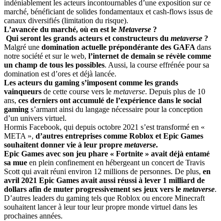
indéniablement les acteurs incontournables d’une exposition sur ce
marché, bénéficiant de solides fondamentaux et cash-flows issus de
canaux diversifiés (limitation du risque).
L’avancée du marché, où en est le
Metaverse
?
Qui seront les grands acteurs et constructeurs du
metaverse
?
Malgré une
domination actuelle prépondérante des GAFA
dans
notre société et sur le web,
l’internet de demain se révèle comme
un champ de tous les possibles
. Aussi, la course effrénée pour sa
domination est d’ores et déjà lancée.
Les acteurs du gaming s’imposent comme les grands
vainqueurs
de cette course vers le
metaverse
. Depuis plus de 10
ans,
ces derniers ont accumulé de l’expérience dans le social
gaming
s’armant ainsi du langage nécessaire pour la conception
d’un univers virtuel.
Hormis Facebook, qui depuis octobre 2021 s’est transformé en «
META »,
d’autres entreprises comme Roblox et Epic Games
souhaitent donner vie à leur propre
metaverse
.
Epic Games avec son jeu phare « Fortnite » avait déjà entamé
sa mue
en plein confinement en hébergeant un concert de Travis
Scott qui avait réuni environ 12 millions de personnes. De plus,
en
avril 2021 Epic Games avait aussi réussi à lever 1 milliard de
dollars afin de muter progressivement ses jeux vers le
metaverse
.
D’autres leaders du gaming tels que Roblox ou encore Minecraft
souhaitent lancer à leur tour leur propre monde virtuel dans les
prochaines années.