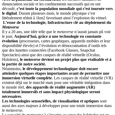
distanciation sociale et les confinements successifs qui en ont
découlé,
c’est toute la population mondiale qui s’est tournée vers
le digital
. Durant plusieurs mois, le monde physique s’est
littéralement réduit à 1km2 favorisant ainsi l’explosion du virtuel.
L’essor de la technologie, Infrastructure clé au déploiement du
Metaverse
Il y a 20 ans, une idée telle que le
metaverse
n’aurait jamais pû voir
le jour.
Aujourd’hui, grâce à une technologie en constante
évolution
(processeurs, cartes graphiques, appareils mobiles et leur
disponibilité élevée) et l’évolution et démocratisation d’outils tels
que des lunettes connectées (Facebook Glasses, Snapchat
Spectacles) ainsi que des casques de réalité virtuelle (Oculus,
Hololens),
le
metaverse
devient un projet plus que réalisable et à
la portée de notre société.
Néanmoins,
le développement technologique doit encore
atteindre quelques étapes importantes avant de permettre une
immersion virtuelle complète
. Les casques de réalité virtuelle (VR)
existent déjà sur le marché mais pour une véritable intégration dans
le monde réel,
des appareils de réalité augmentée (AR)
totalement immersifs et sans impact physiologique seront
nécessaires
.
Les technologies sensorielles, de visualisation et optiques
sont
aussi des axes majeurs à développer pour une totale immersion dans
le
metaverse
.
La capacité du
metaverse
à s’inscrire au cœur des habitudes est un