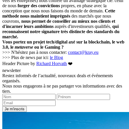
vers les entreprises) nous confère un avantage stratégique clé: celui
de nous
forger des convictions
propres, en phase avec la
conception que nous nous faisons du monde de demain.
Cette
méthode nous maintient imprégnés
des marchés que nous
couvrons,
nous permet de conseiller au mieux nos clients et
d'incarner leurs ambitions
auprès d'investisseurs qualifiés,
qui
reconnaissent notre signature très distincte des standards du
marché.
Vous portez un projet tech/digital axé sur la blockchain, le web
3.0, le
metaverse
ou le Gaming ?
>>> N'hésitez pas à nous contacter:
contact@kray.eu
>>> Plus de news par ici:
le Blog
Header Picture by
Richard Horvath
❤️
newsletter
Restez informés de l’actualité, nouveaux deals et événements
organisés.
Nous nous engageons à ne pas partager vos informations avec des
tiers.
Je m'inscris