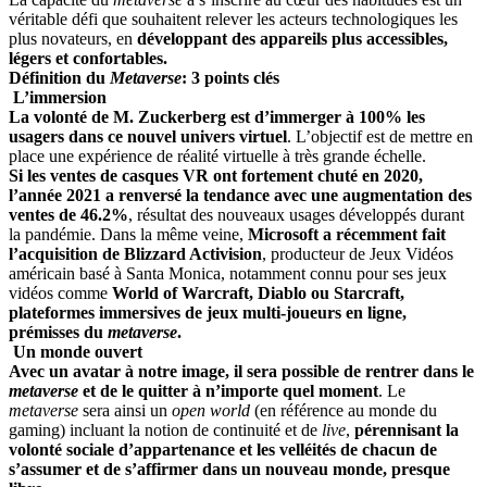
véritable défi que souhaitent relever les acteurs technologiques les
plus novateurs, en
développant des appareils plus accessibles,
légers et confortables.
Définition du
Metaverse
: 3 points clés
L’immersion
La volonté de M. Zuckerberg est d’immerger à 100% les
usagers dans ce nouvel univers virtuel
. L’objectif est de mettre en
place une expérience de réalité virtuelle à très grande échelle.
Si les ventes de casques VR ont fortement chuté en 2020,
l’année 2021 a renversé la tendance avec une augmentation des
ventes de 46.2%
, résultat des nouveaux usages développés durant
la pandémie. Dans la même veine,
Microsoft a récemment fait
l’acquisition de Blizzard Activision
, producteur de Jeux Vidéos
américain basé à Santa Monica, notamment connu pour ses jeux
vidéos comme
World of Warcraft, Diablo ou Starcraft,
plateformes immersives de jeux multi-joueurs en ligne,
prémisses du
metaverse
.
Un monde ouvert
Avec un avatar à notre image, il sera possible de rentrer dans le
metaverse
et de le quitter à n’importe quel moment
. Le
metaverse
sera ainsi un
open world
(en référence au monde du
gaming) incluant la notion de continuité et de
live
,
pérennisant la
volonté sociale d’appartenance et les velléités de chacun de
s’assumer et de s’affirmer dans un nouveau monde, presque