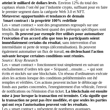
atteint le milliard de dollars levés
. Environ 12% du total des
capitaux réunis l’ont été par l’industrie crypto, suffisant pour en faire
le premier segment dans la catégorie Web 3.0 et NFT.
Metaverse: oppportunités et tendances de demain
Smart contract : la propriété 100% redéfinie
Les « smart contract » sont des programmes regroupés sur une
blockchain qui se déclenchent quand des prérequis spécifiques sont
remplis.
Ils peuvent par exemple être utilisés pour automatiser
l'exécution d'un accord afin que tous les participants soient
immédiatement certains du résultat
, sans intervention d'un
intermédiaire ni perte de temps (décentralisation). Ils peuvent
également automatiser un flux de travail,
en déclenchant l'action
suivante lorsque certaines conditions sont réunies.
Source: Kray Research
Les « smart contract » fonctionnent tout simplement en suivant un
enchaînement d’ordres tels que « Si/quand…ensuite… » qui sont
écrits et stockés sur une blockchain. Un réseau d'ordinateurs exécute
alors les actions lorsque des conditions prédéterminées ont été
remplies et vérifiées. Ces actions peuvent inclure le déblocage de
fonds aux parties concernées, l'enregistrement d'un véhicule, l'envoi
de notifications ou l'émission d'un ticket.
La blockchain est ensuite
mise à jour lorsque la transaction est terminée. Cela signifie que
la transaction ne peut pas être modifiée, et que seules les parties
qui ont reçu l'autorisation peuvent voir les résultats.
Les « smart contract » présentent de nombreux avantages.