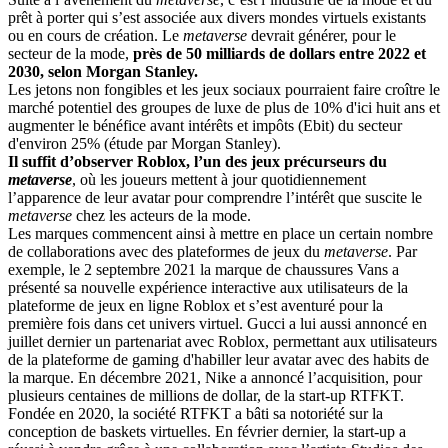
prêt à porter qui s’est associée aux divers mondes virtuels existants
ou en cours de création. Le
metaverse
devrait générer, pour le
secteur de la mode,
près de 50 milliards de dollars entre 2022 et
2030, selon Morgan Stanley.
Les jetons non fongibles et les jeux sociaux pourraient faire croître le
marché potentiel des groupes de luxe de plus de 10% d'ici huit ans et
augmenter le bénéfice avant intérêts et impôts (Ebit) du secteur
d'environ 25% (étude par Morgan Stanley).
Il suffit d’observer Roblox, l’un des jeux précurseurs du
metaverse
, où les joueurs mettent à jour quotidiennement
l’apparence de leur avatar pour comprendre l’intérêt que suscite le
metaverse
chez les acteurs de la mode.
Les marques commencent ainsi à mettre en place un certain nombre
de collaborations avec des plateformes de jeux du
metaverse
. Par
exemple, le 2 septembre 2021 la marque de chaussures Vans a
présenté sa nouvelle expérience interactive aux utilisateurs de la
plateforme de jeux en ligne Roblox et s’est aventuré pour la
première fois dans cet univers virtuel. Gucci a lui aussi annoncé en
juillet dernier un partenariat avec Roblox, permettant aux utilisateurs
de la plateforme de gaming d'habiller leur avatar avec des habits de
la marque. En décembre 2021, Nike a annoncé l’acquisition, pour
plusieurs centaines de millions de dollar, de la start-up RTFKT.
Fondée en 2020, la société RTFKT a bâti sa notoriété sur la
conception de baskets virtuelles. En février dernier, la start-up a