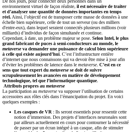
De nos jours, pour connecter deux personnes dans un
environnement virtuel de façon réaliste,
il est nécessaire de traiter
et d’analyser une quantité de données importantes en temps
réel.
Ainsi, l’objectif est de transposer cette masse de données à une
échelle bien supérieure, celle de tout un serveur (ou des milliers
d'entre-eux), dans lequel seraient connectés plusieurs millions (voir
milliards) d’individus de façon simultanée et continue.
Cependant, à date, un problème majeur se pose.
Selon Intel, le plus
grand fabricant de puces à semi-conducteurs au monde, le
metaverse
va demander une puissance de calcul bien supérieure
à celle qui existe aujourd’hui
. C’est l’infrastructure entière
d’internet que nous connaissons qui va devoir être mise à jour afin
d’éviter les problèmes de latence dans le
metaverse
.
C’est en ce
sens que tout expert du
metaverse
se doit de suivre
scrupuleusement les avancées en matière de développement
technologique, tel que l’informatique quantique
.
Attributs propres au
metaverse
La participation au
metaverse
va supposer l’utilisation de certains
accessoires aux rôles clés dans l’émancipation du projet. En voici
quelques exemples :
Les casques de VR
: Ils seront essentiels pour ressentir cette
notion d’immersion. Des projets d’interfaces neuronales sont
par ailleurs actuellement en cours pour contourner la nécessité
de passer par un écran intégré à un casque, afin de stimuler