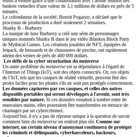
réussi à vendre grâce à une collaboration avec l’artiste Studios des
baskets virtuelles d'une valeur de 3,1 millions de dollars en près de 5
minutes.
Le cofondateur de la société, Benoit Pogazzo, a déclaré que le
processus de production a duré seulement 2 semaines.
Sharky B - Burberry
La marque de luxe Burberry a créé une série de personnages
uniques nommés Sharky B dans le jeu vidéo Blankos Block Party
de Mythical Games. Les créations jouables de NFT, équipées de
Jetpack, de brassards et de chaussures de piscine, ont rapidement
atteint des ventes de près de 400 000 dollars.
Les défis de la cyber sécurisation du
metaverse
Un autre problème du
metaverse
est sa dépendance à l'égard de
l’Internet of Things (IoT), soit des objets connectés. Or, ces objets
de l’IoT, tels que les casques de réalité virtuelle, peuvent être des
proies faciles pour les pirates s'ils ne sont pas protégés correctement.
Les données capturées par ces casques, et celles des autres
dispositifs portables qui seront développés à l'avenir, sont très
sensibles par nature.
Si ces données venaient à tomber entre de
mauvaises mains, elles pourraient être transformées en menace de
chantages par un cybercriminel.
Aujourd’hui, il n'y a pas de réponse unique à la question de savoir
comment faire du
metaverse
un endroit plus sûr.
Comme sur
internet, un certain niveau d'anonymat continuera de protéger
les criminels et délinquants, cyberharceleurs, hackeurs,