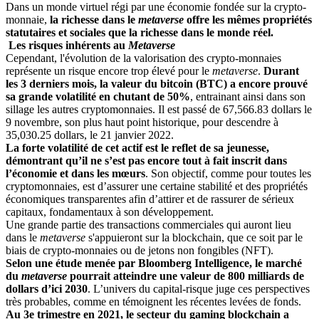
Dans un monde virtuel régi par une économie fondée sur la crypto-
monnaie,
la richesse dans le
metaverse
offre les mêmes propriétés
statutaires et sociales que la richesse dans le monde réel.
Les risques inhérents au
Metaverse
Cependant, l'évolution de la valorisation des crypto-monnaies
représente un risque encore trop élevé pour le
metaverse
.
Durant
les 3 derniers mois, la valeur du bitcoin (BTC) a encore prouvé
sa grande volatilité en chutant de 50%
, entrainant ainsi dans son
sillage les autres cryptomonnaies. Il est passé de 67,566.83 dollars le
9 novembre, son plus haut point historique, pour descendre à
35,030.25 dollars, le 21 janvier 2022.
La forte volatilité de cet actif est le reflet de sa jeunesse,
démontrant qu’il ne s’est pas encore tout à fait inscrit dans
l’économie et dans les mœurs
. Son objectif, comme pour toutes les
cryptomonnaies, est d’assurer une certaine stabilité et des propriétés
économiques transparentes afin d’attirer et de rassurer de sérieux
capitaux, fondamentaux à son développement.
Une grande partie des transactions commerciales qui auront lieu
dans le
metaverse
s'appuieront sur la blockchain, que ce soit par le
biais de crypto-monnaies ou de jetons non fongibles (NFT).
Selon une étude menée par Bloomberg Intelligence, le marché
du
metaverse
pourrait atteindre une valeur de 800 milliards de
dollars d’ici 2030
. L’univers du capital-risque juge ces perspectives
très probables, comme en témoignent les récentes levées de fonds.
Au 3e trimestre en 2021, le secteur du gaming blockchain a