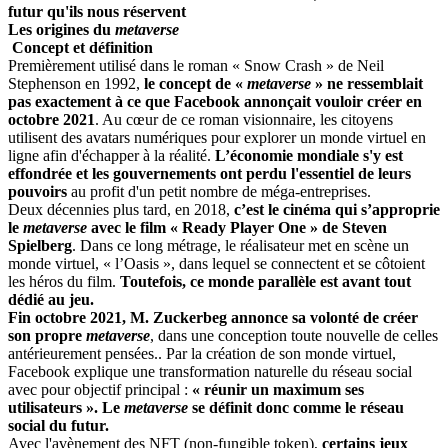
futur qu'ils nous réservent
Les origines du
metaverse
Concept et définition
Premièrement utilisé dans le roman « Snow Crash » de Neil
Stephenson en 1992,
le concept de «
metaverse
» ne ressemblait
pas exactement à ce que Facebook annonçait vouloir créer en
octobre 2021
. Au cœur de ce roman visionnaire, les citoyens
utilisent des avatars numériques pour explorer un monde virtuel en
ligne afin d'échapper à la réalité.
L’économie mondiale s'y est
effondrée et les gouvernements ont perdu l'essentiel de leurs
pouvoirs
au profit d'un petit nombre de méga-entreprises.
Deux décennies plus tard, en 2018,
c’est le cinéma qui s’approprie
le
metaverse
avec le film « Ready Player One » de Steven
Spielberg
. Dans ce long métrage, le réalisateur met en scène un
monde virtuel, « l’Oasis », dans lequel se connectent et se côtoient
les héros du film.
Toutefois, ce monde parallèle est avant tout
dédié au jeu.
Fin octobre 2021, M. Zuckerbeg annonce sa volonté de créer
son propre
metaverse
, dans une conception toute nouvelle de celles
antérieurement pensées.. Par la création de son monde virtuel,
Facebook explique une transformation naturelle du réseau social
avec pour objectif principal :
« réunir un maximum ses
utilisateurs ».
Le
metaverse
se définit donc comme le réseau
social du futur.
Avec l'avènement des NFT (non-fungible token),
certains jeux