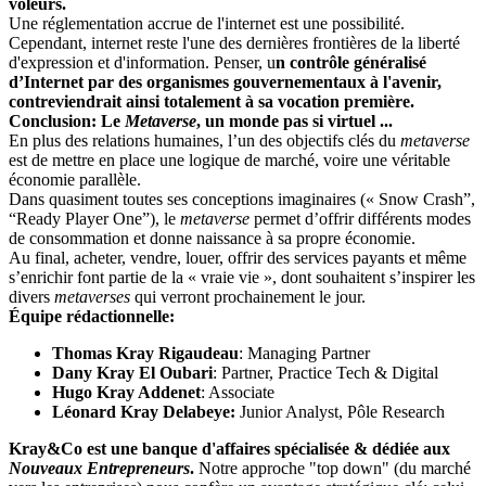
voleurs.
Une réglementation accrue de l'internet est une possibilité.
Cependant, internet reste l'une des dernières frontières de la liberté
d'expression et d'information. Penser, u
n contrôle généralisé
d’Internet par des organismes gouvernementaux à l'avenir,
contreviendrait ainsi totalement à sa vocation première.
Conclusion: Le
Metaverse
, un monde pas si virtuel ...
En plus des relations humaines, l’un des objectifs clés du
metaverse
est de mettre en place une logique de marché, voire une véritable
économie parallèle.
Dans quasiment toutes ses conceptions imaginaires (« Snow Crash”,
“Ready Player One”), le
metaverse
permet d’offrir différents modes
de consommation et donne naissance à sa propre économie.
Au final, acheter, vendre, louer, offrir des services payants et même
s’enrichir font partie de la « vraie vie », dont souhaitent s’inspirer les
divers
metaverses
qui verront prochainement le jour.
Équipe rédactionnelle:
Thomas Kray Rigaudeau
: Managing Partner
Dany Kray El Oubari
: Partner, Practice Tech & Digital
Hugo Kray Addenet
: Associate
Léonard Kray Delabeye:
Junior Analyst, Pôle Research
Kray&Co est une banque d'affaires spécialisée & dédiée aux
Nouveaux Entrepreneurs
.
Notre approche "top down" (du marché