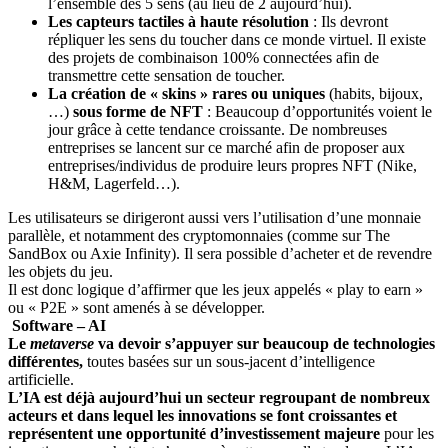
l’ensemble des 5 sens (au lieu de 2 aujourd’hui).
Les capteurs tactiles à haute résolution
: Ils devront
répliquer les sens du toucher dans ce monde virtuel. Il existe
des projets de combinaison 100% connectées afin de
transmettre cette sensation de toucher.
La création de « skins » rares ou uniques
(habits, bijoux,
…)
sous forme de NFT
: Beaucoup d’opportunités voient le
jour grâce à cette tendance croissante. De nombreuses
entreprises se lancent sur ce marché afin de proposer aux
entreprises/individus de produire leurs propres NFT (Nike,
H&M, Lagerfeld…).
Les utilisateurs se dirigeront aussi vers l’utilisation d’une monnaie
parallèle, et notamment des cryptomonnaies (comme sur The
SandBox ou Axie Infinity). Il sera possible d’acheter et de revendre
les objets du jeu.
Il est donc logique d’affirmer que les jeux appelés « play to earn »
ou « P2E » sont amenés à se développer.
Software – AI
Le
metaverse
va devoir s’appuyer sur beaucoup de technologies
différentes,
toutes basées sur un sous-jacent d’intelligence
artificielle.
L’IA est déjà aujourd’hui un secteur regroupant de nombreux
acteurs et dans lequel les innovations se font croissantes et
représentent une opportunité d’investissement majeure
pour les