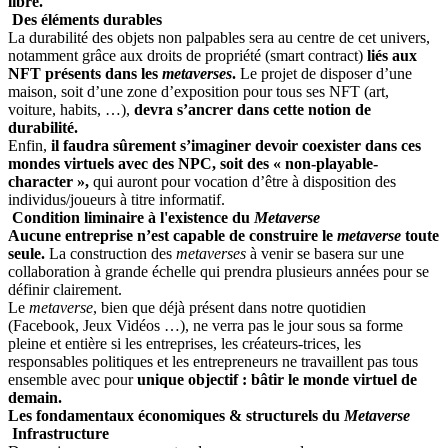
libre.
Des éléments durables
La durabilité des objets non palpables sera au centre de cet univers,
notamment grâce aux droits de propriété (smart contract)
liés aux
NFT présents dans les
metaverses
.
Le projet de disposer d’une
maison, soit d’une zone d’exposition pour tous ses NFT (art,
voiture, habits, …),
devra s’ancrer dans cette notion de
durabilité.
Enfin,
il faudra sûrement s’imaginer devoir coexister dans ces
mondes virtuels avec des NPC, soit des « non-playable-
character »,
qui auront pour vocation d’être à disposition des
individus/joueurs à titre informatif.
Condition liminaire à l'existence du
Metaverse
Aucune entreprise n’est capable de construire le
metaverse
toute
seule.
La construction des
metaverses
à venir se basera sur une
collaboration à grande échelle qui prendra plusieurs années pour se
définir clairement.
Le
metaverse
, bien que déjà présent dans notre quotidien
(Facebook, Jeux Vidéos …), ne verra pas le jour sous sa forme
pleine et entière si les entreprises, les créateurs-trices, les
responsables politiques et les entrepreneurs ne travaillent pas tous
ensemble avec pour
unique objectif : bâtir le monde virtuel de
demain.
Les fondamentaux économiques & structurels du
Metaverse
Infrastructure