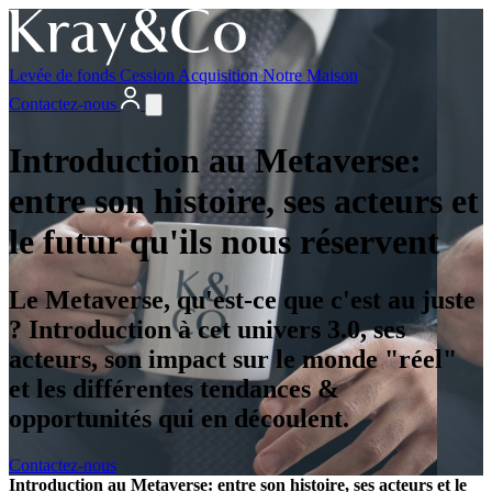
Levée de fonds
Cession
Acquisition
Notre Maison
Contactez-nous
Introduction au Metaverse:
entre son histoire, ses acteurs et
le futur qu'ils nous réservent
Le Metaverse, qu'est-ce que c'est au juste
? Introduction à cet univers 3.0, ses
acteurs, son impact sur le monde "réel"
et les différentes tendances &
opportunités qui en découlent.
Contactez-nous
Introduction au Metaverse: entre son histoire, ses acteurs et le