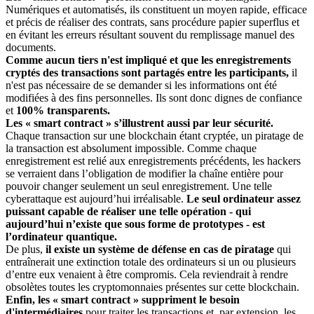
Numériques et automatisés, ils constituent un moyen rapide, efficace
et précis de réaliser des contrats, sans procédure papier superflus et
en évitant les erreurs résultant souvent du remplissage manuel des
documents.
Comme aucun tiers n'est impliqué et que les enregistrements
cryptés des transactions sont partagés entre les participants,
il
n'est pas nécessaire de se demander si les informations ont été
modifiées à des fins personnelles. Ils sont donc dignes de confiance
et
100% transparents.
Les « smart contract » s’illustrent aussi par leur sécurité.
Chaque transaction sur une blockchain étant cryptée, un piratage de
la transaction est absolument impossible. Comme chaque
enregistrement est relié aux enregistrements précédents, les hackers
se verraient dans l’obligation de modifier la chaîne entière pour
pouvoir changer seulement un seul enregistrement. Une telle
cyberattaque est aujourd’hui irréalisable.
Le seul ordinateur assez
puissant capable de réaliser une telle opération - qui
aujourd’hui n’existe que sous forme de prototypes - est
l’ordinateur quantique.
De plus,
il existe un système de défense en cas de piratage
qui
entraînerait une extinction totale des ordinateurs si un ou plusieurs
d’entre eux venaient à être compromis. Cela reviendrait à rendre
obsolètes toutes les cryptomonnaies présentes sur cette blockchain.
Enfin, les « smart contract » suppriment le besoin
d'intermédiaires
pour traiter les transactions et, par extension, les